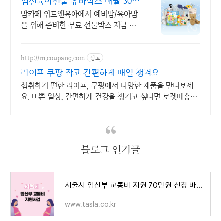
임신육아선물 유하박스 매월 300
명 추첨
맘카페 위드앤육아에서 예비맘/육아맘
을 위해 준비한 무료 선물박스 지금 신
청가능 임산부부터 육아맘까지 누구나
신청가능
http://m.coupang.com
광고
라이프 쿠팡 작고 간편하게 매일 챙겨요
섭취하기 편한 라이프, 쿠팡에서 다양한 제품을 만나보세
요. 바쁜 일상, 간편하게 건강을 챙기고 싶다면 로켓배송으
로 받아보세요.
블로그 인기글
서울시 임산부 교통비 지원 70만원 신청 바로가기
www.tasla.co.kr