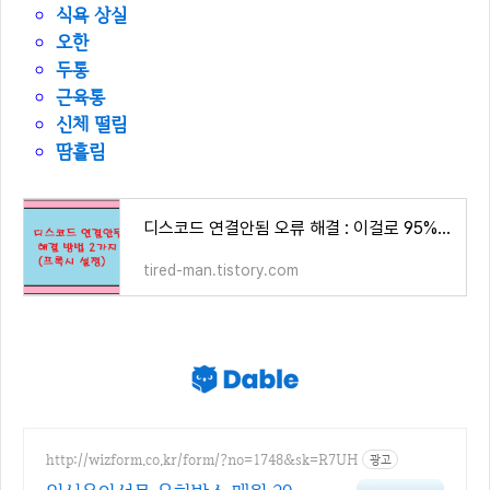
식욕 상실
오한
두통
근육통
신체 떨림
땀흘림
디스코드 연결안됨 오류 해결 : 이걸로 95% 해결됨
tired-man.tistory.com
http://wizform.co.kr/form/?no=1748&sk=R7UH
광고