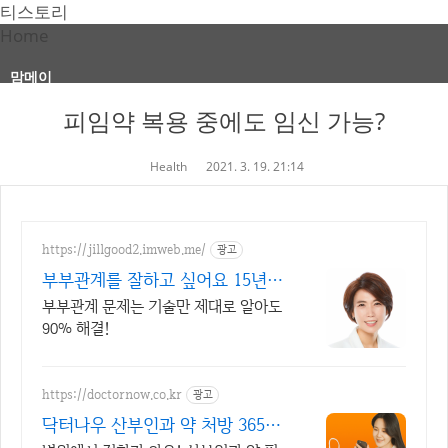
티스토리
Home
맘메이
피임약 복용 중에도 임신 가능?
Health
2021. 3. 19. 21:14
https://jillgood2.imweb.me/
광고
부부관계를 잘하고 싶어요 15년경
력 성상담전문 박소영
부부관계 문제는 기술만 제대로 알아도
90% 해결!
https://doctornow.co.kr
광고
닥터나우 산부인과 약 처방 365일