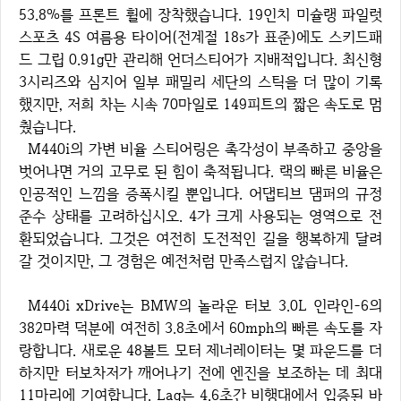
53.8%를 프론트 휠에 장착했습니다. 19인치 미슐랭 파일럿
스포츠 4S 여름용 타이어(전계절 18s가 표준)에도 스키드패
드 그립 0.91g만 관리해 언더스티어가 지배적입니다. 최신형
3시리즈와 심지어 일부 패밀리 세단의 스틱을 더 많이 기록
했지만, 저희 차는 시속 70마일로 149피트의 짧은 속도로 멈
췄습니다.
M440i의 가변 비율 스티어링은 촉각성이 부족하고 중앙을
벗어나면 거의 고무로 된 힘이 축적됩니다. 랙의 빠른 비율은
인공적인 느낌을 증폭시킬 뿐입니다. 어댑티브 댐퍼의 규정
준수 상태를 고려하십시오. 4가 크게 사용되는 영역으로 전
환되었습니다. 그것은 여전히 도전적인 길을 행복하게 달려
갈 것이지만, 그 경험은 예전처럼 만족스럽지 않습니다.
M440i xDrive는 BMW의 놀라운 터보 3.0L 인라인-6의
382마력 덕분에 여전히 3.8초에서 60mph의 빠른 속도를 자
랑합니다. 새로운 48볼트 모터 제너레이터는 몇 파운드를 더
하지만 터보차저가 깨어나기 전에 엔진을 보조하는 데 최대
11마리에 기여합니다. Lag는 4.6초간 비행대에서 입증된 바