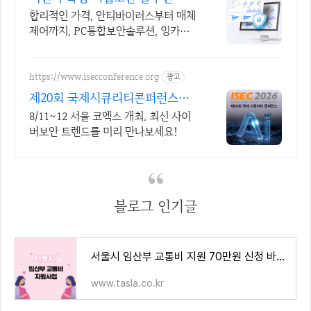
합리적인 가격, 안티바이러스부터 매체
제어까지, PC통합보안솔루션, 잉카큐
브
https://www.isecconference.org
광고
제20회 국제시큐리티콘퍼런스
ISEC 2026
8/11~12 서울 코엑스 개최. 최신 사이
버보안 트렌드를 미리 만나보세요!
블로그 인기글
서울시 임산부 교통비 지원 70만원 신청 바로가기
www.tasla.co.kr