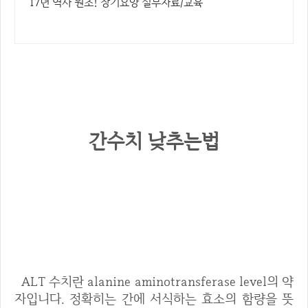
17년 역사 원조! 장기요양 실무자료/교육
간수치 낮추는법
■ 간수치 (ALT 수치)란?
ALT 수치란 alanine aminotransferase level의 약
자입니다. 정확히는 간에 서식하는 효소의 함량을 뜻