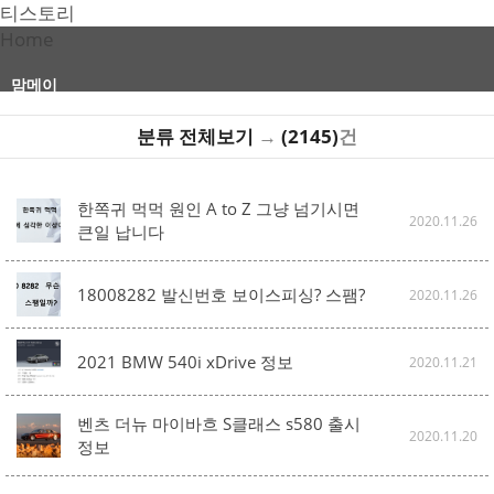
티스토리
Home
맘메이
분류 전체보기
→
(2145)
건
한쪽귀 먹먹 원인 A to Z 그냥 넘기시면
2020.11.26
큰일 납니다
18008282 발신번호 보이스피싱? 스팸?
2020.11.26
2021 BMW 540i xDrive 정보
2020.11.21
벤츠 더뉴 마이바흐 S클래스 s580 출시
2020.11.20
정보