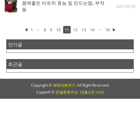
몸에좋은 비트차 효능 및 만드는법, 부작
2021.05.03
용
◀
1
···
8
9
10
11
12
13
14
···
16
▶
인기글
최근글
Copyright ©
제테크뽀개기
. All Right Reserved.
Copyleft ©
친절한효자손
(친효스킨 v2.0)