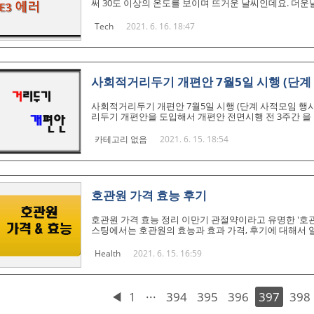
써 30도 이상의 온도를 보이며 뜨거운 날씨인데요. 더
에 없는 상황인것 같습니다. 이런 더운 여름에는 에어컨
위를 맛보며 힘든 날을 보내야하는데요. 이런 에어컨 고장
Tech
2021. 6. 16. 18:47
다. 국민연금 최대 36% 더 받을 수 있는 방법 3가지 국민
서 지원금 50만원 신청 및 지급일 서울시가 COVID19
이 감..
사회적거리두기 개편안 7월5일 시행 (단계
사회적거리두기 개편안 7월5일 시행 (단계 사적모임 행사
리두기 개편안을 도입해서 개편안 전면시행 전 3주간 을 
권 2단계, 비수도권 1.5단계)와 5인 이상 사적모임 금
법 (광복절 개천절 한글날 성탄설 해당) 대상 유급휴가 
카테고리 없음
2021. 6. 15. 18:54
유급휴가 가능? 더불어민주당에서 6월 임시국회를통해 
시행될경우 주말과 www.tasla.co.kr 개편안이 적용
용인원..
호관원 가격 효능 후기
호관원 가격 효능 정리 이만기 관절약이라고 유명한 '호관
스팅에서는 호관원의 효능과 효과 가격, 후기에 대해서 
관절에 좋은 것으로 알려져 있습니다. 관절을 돕는 성분
한국어로 표현하면 식이유황입니다 식이유황은 조선왕조 
Health
2021. 6. 15. 16:59
니다. 연구에 따르면 식이유황은 인체의 관절과 연골 건
젊음을 되찾을 수 있는 성분이라고 말합니다. 사실, M
자극하고, 피부의 주름을 줄여주고..
◀
1
···
394
395
396
397
398