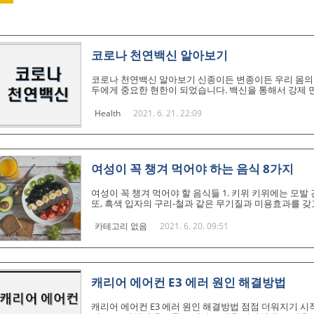
코로나 천연백신 알아보기
코로나 천연백신 알아보기 신종이든 변종이든 우리 몸의 
두에게 중요한 현한이 되었습니다. 백신을 통해서 강제 
에도 현명하게 대처할 수 있는 답이 될 수 있기 때문입
요? 코로나 백신을 맞는것도 중요하지만 우선 더 중요한 
Health
2021. 6. 21. 22:09
게 내 몸에 천연백신을 만들 수 있을지 아래에서 알아보겠
식탁을 우리 몸에 들어 갔을 때 우리 몸의 방어벽을 튼튼
된 천연물질로 총칭되..
여성이 꼭 챙겨 먹어야 하는 음식 8가지
여성이 꼭 챙겨 먹어야 할 음식들 1. 키위 키위에는 모발
또, 흑색 입자의 구리-철과 같은 무기질과 미용효과를 갖
타민 C, E, K와 풍부한 섬유소를 함유하고 있는 저지방
가 잘 생기지 않는 특성으로 인해 농약을 사용하지 않는 것
카테고리 없음
2021. 6. 20. 09:51
세 (띠별운세 사주) 2022년 개인 운세 무료 보기 곧 20
입니다. 개인운세 어떤지 한 번 확인해보세요! 임인년(壬寅年
캐리어 에어컨 E3 에러 원인 해결방법
캐리어 에어컨 E3 에러 원인 해결방법 점점 더워지기 