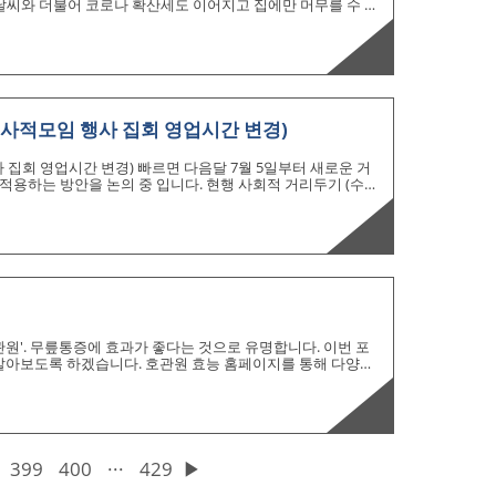
운날씨와 더불어 코로나 확산세도 이어지고 집에만 머무를 수 밖
이 필수 입니다. 그런데 여름철에 소중한 에어컨이 고장나면 더
 중 오늘은 캐리어 에어컨 E3 에러에 대해서 알아보려고 합니
연금 최대 36% 더 받을 수 있는 방법 3가지 서울시 특고 프리랜
 영향으로 인한 영업시간 제한 등 정부 방역조치의 원인으로 매출
 사적모임 행사 집회 영업시간 변경)
 집회 영업시간 변경) 빠르면 다음달 7월 5일부터 새로운 거
적용하는 방안을 논의 중 입니다. 현행 사회적 거리두기 (수도
지 조치는 다음달 7월 4일까지 유지됩니다. 모든 공휴일 대체휴일
가능? 모든 공휴일 대체휴일법 (광복절 개천절 한글날 성탄설)
대체공휴일법 개정안을 처리시키기로 했습니다. 이번 법안이
될 경우 아래와 같은 사항이 바뀝니다. - 수도권에서는 사적모임 허
원'. 무릎통증에 효과가 좋다는 것으로 유명합니다. 이번 포
알아보도록 하겠습니다. 호관원 효능 홈페이지를 통해 다양한
이 어떤게 들어있을까요? 답은 MSM 해조칼슘입니다 MSM을
임금이 휴식 및 치료를 위해 방문한 유황 온천과 일맥상통합
강에 큰 효과가 있습니다. 국내외의 연구자들은 부작용이 없고
SM은 관절뿐만 아니라 피부에도 효과적입니다. 콜라겐 생성을
399
400
···
429
▶