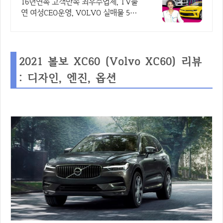
최우수모범업체에서!
16년연속 고객만족 최우수업체, TV출
연 여성CEO운영, VOLVO 실매물 5만
대 2009~2023년 우수 고객만족 업체
"네티즌 선정 최우수 홈페이지"
2021 볼보 XC60 (Volvo XC60) 리뷰
: 디자인, 엔진, 옵션