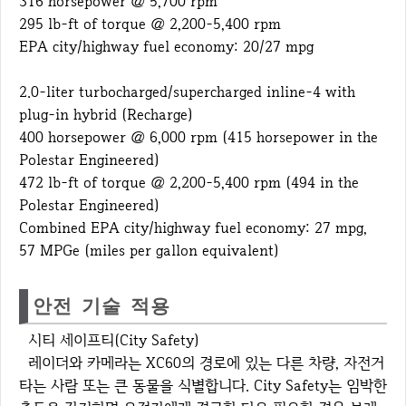
316 horsepower @ 5,700 rpm
295 lb-ft of torque @ 2,200-5,400 rpm
EPA city/highway fuel economy: 20/27 mpg
2.0-liter turbocharged/supercharged inline-4 with
plug-in hybrid (Recharge)
400 horsepower @ 6,000 rpm (415 horsepower in the
Polestar Engineered)
472 lb-ft of torque @ 2,200-5,400 rpm (494 in the
Polestar Engineered)
Combined EPA city/highway fuel economy: 27 mpg,
57 MPGe (miles per gallon equivalent)
안전 기술 적용
시티 세이프티(City Safety)
레이더와 카메라는 XC60의 경로에 있는 다른 차량, 자전거
타는 사람 또는 큰 동물을 식별합니다. City Safety는 임박한