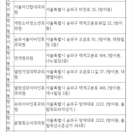
방
서울아산탑내과의
이
서울특별시 송파구 마천로 25, (방이동)
원
동
방
세란소아청소년과
서울특별시 송파구 백제고분로48길 22, (방이
이
의원
동)
동
방
송파서울이비인후
서울특별시 송파구 오금로 91, (방이동, 태원빌
이
과의원
딩 2층)
동
방
서울특별시 송파구 백제고분로 494, (방이동,
이
연세원의원
나노빌딩2층)
동
방
열린가정의학과의
서울특별시 송파구 오금로11길 37, (방이동, 대
이
원
명밸리온)
동
방
열린성모이비인후
서울특별시 송파구 백제고분로 466, (방이동,
이
과의원
세나빌딩 2층)
동
방
우리이비인후과의
서울특별시 송파구 양재대로 1222, (방이동, 올
이
원
림픽프라자상가 )
동
방
서울특별시 송파구 양재대로 1222, (방이동, 올
이
윤명희소아과의원
림픽선수촌상가 343호)
동