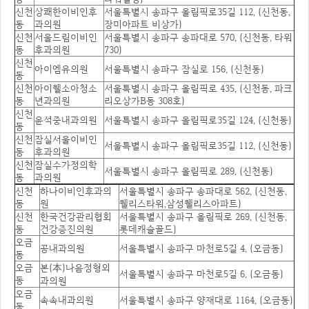
신천
상쾌한이비인후
서울특별시 송파구 올림픽로35길 112, (신천동,
동
과의원
장미아파트 비상가)
신천
서울드림이비인
서울특별시 송파구 송파대로 570, (신천동, 타워
동
후과의원
730)
신천
아이엠유의원
서울특별시 송파구 잠실로 156, (신천동)
동
신천
아이웰소아청소
서울특별시 송파구 올림픽로 435, (신천동, 파크
동
년과의원
리오상가B동 308호)
신천
윤석중내과의원
서울특별시 송파구 올림픽로35길 124, (신천동)
동
신천
잠실서울이비인
서울특별시 송파구 올림픽로35길 112, (신천동)
동
후과의원
신천
잠실수가정의학
서울특별시 송파구 올림픽로 289, (신천동)
동
과의원
신천
하나이비인후과의
서울특별시 송파구 송파대로 562, (신천동,
동
원
웰리스타워,삼성웰리스아파트)
신천
한국건강관리협회
서울특별시 송파구 올림픽로 269, (신천동,
동
건강증진의원
롯데캐슬골드)
오금
공내과의원
서울특별시 송파구 마천로5길 4, (오금동)
동
오금
본(本)나음정형외
서울특별시 송파구 마천로5길 6, (오금동)
동
과의원
오금
속속내과의원
서울특별시 송파구 양재대로 1164, (오금동)
동