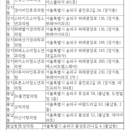
동
더스플라자 401호)
장지
경이비인후과의원
서울특별시 송파구 충민로2길 24, (장지동)
동
장지
스타키즈소아청소
서울특별시 송파구 위례광장로 136, (장지동,
동
년과의원
위례아이파크)
장지
위례별가정의학과
서울특별시 송파구 위례광장로 136, (장지동,
동
의원
위례아이파크)
장지
위례선가정의학과
서울특별시 송파구 위례광장로 199, (장지동)
동
의원
장지
위례소소아청소년
서울특별시 송파구 위례광장로 193, (장지동,
동
과의원
대길프라자)
장지
위키소아청소년과
서울특별시 송파구 위례광장로 200, (장지동,
동
의원
에스비트램스퀘어)
장지
이루이비인후과의
서울특별시 송파구 위례광장로 230, (장지동,
동
원
위례아이파크 2차 )
장지
푸른소아청소년과
서울특별시 송파구 충민로2길 28, (장지동, 대
동
의원
진프라자 304호)
풍납
서울특별시 송파구 토성로 58, (풍납동, 도원빌
Dr홍연합의원
동
딩 2층)
풍납
서울특별시 송파구 바람드리길 62, (풍납동, 2
상덕의원
동
층)
풍납
서울특별시 송파구 풍성로 52, (풍납동, 대아아
아산사랑의원
동
파트)
풍납동
토성의원
서울특별시 송파구 풍성로25나길 4, (풍납동)