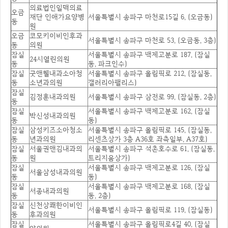
의료법인일맥의료
오금
재단 인애가요양병
서울특별시 송파구 마천로15길 6, (오금동)
동
원
오금
코모키이비인후과
서울특별시 송파구 마천로 53, (오금동, 3층)
동
의원
잠실
서울특별시 송파구 백제고분로 187, (잠실
24시열린의원
동
동, 파크인수)
잠실
굿앤웰내과소아청
서울특별시 송파구 올림픽로 212, (잠실동,
동
소년과의원
갤러리아팰리스)
잠실
김정훈내과의원
서울특별시 송파구 삼전로 99, (잠실동, 2층)
동
잠실
서울특별시 송파구 백제고분로 162, (잠실
박신성내과의원
동
동)
잠실
삼성키즈소아청소
서울특별시 송파구 올림픽로 145, (잠실동,
동
년과의원
리센츠상가 3층 A36호 좌측일부, A37호)
잠실
서울권앤김내과의
서울특별시 송파구 석촌호수로 61, (잠실동,
동
원
트리지움상가)
잠실
서울특별시 송파구 백제고분로 126, (잠실
서울삼성내과의원
동
동)
잠실
서울특별시 송파구 백제고분로 168, (잠실
서종내과의원
동
동, 2층)
잠실
신천상쾌한이비인
서울특별시 송파구 올림픽로 119, (잠실동)
동
후과의원
잠실
서울특별시 송파구 올림픽로4길 40, (잠실