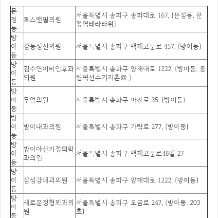
문
서울특별시 송파구 송파대로 167, (문정동, 문
정
톡스앤필의원
정역테라타워)
동
방
이
강동성신의원
서울특별시 송파구 백제고분로 457, (방이동)
동
방
김수연이비인후과
서울특별시 송파구 양재대로 1222, (방이동, 올
이
의원
림픽선수기자촌@ )
동
방
이
두얼의원
서울특별시 송파구 마천로 35, (방이동)
동
방
이
방이내과의원
서울특별시 송파구 가락로 277, (방이동)
동
방
방이아산가정의학
이
서울특별시 송파구 백제고분로48길 27
과의원
동
방
이
삼성강내과의원
서울특별시 송파구 양재대로 1222, (방이동)
동
방
새로운정형외과의
서울특별시 송파구 오금로 247, (방이동, 203
이
원
호)
동