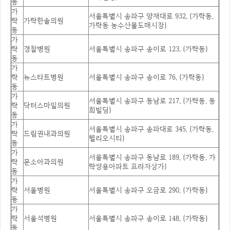
동
가
서울특별시 송파구 양재대로 932, (가락동,
락
가락한솔의원
가락동 농수산물도매시장)
동
가
락
경찰병원
서울특별시 송파구 송이로 123, (가락동)
동
가
락
뉴스타트병원
서울특별시 송파구 송이로 76, (가락동)
동
가
서울특별시 송파구 동남로 217, (가락동, 동
락
닥터스마일의원
희빌딩)
동
가
서울특별시 송파구 송파대로 345, (가락동,
락
드림권내과의원
헬리오시티)
동
가
서울특별시 송파구 동남로 189, (가락동, 가
락
문소아과의원
락쌍용아파트 프라자상가)
동
가
락
서울병원
서울특별시 송파구 오금로 290, (가락동)
동
가
락
서울석병원
서울특별시 송파구 송이로 148, (가락동)
동