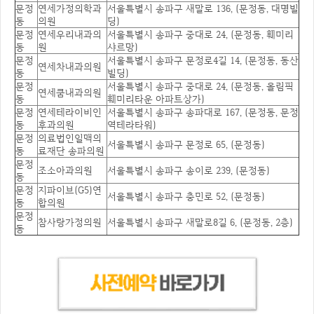
문정
연세가정의학과
서울특별시 송파구 새말로 136, (문정동, 대명빌
동
의원
딩)
문정
연세우리내과의
서울특별시 송파구 중대로 24, (문정동, 훼미리
동
원
샤르망)
문정
서울특별시 송파구 문정로4길 14, (문정동, 동산
연세차내과의원
동
빌딩)
문정
서울특별시 송파구 중대로 24, (문정동, 올림픽
연세쿰내과의원
동
훼미리타운 아파트상가)
문정
연세테라이비인
서울특별시 송파구 송파대로 167, (문정동, 문정
동
후과의원
역테라타워)
문정
의료법인일맥의
서울특별시 송파구 문정로 65, (문정동)
동
료재단 송파의원
문정
조소아과의원
서울특별시 송파구 송이로 239, (문정동)
동
문정
지파이브(G5)연
서울특별시 송파구 충민로 52, (문정동)
동
합의원
문정
참사랑가정의원
서울특별시 송파구 새말로8길 6, (문정동, 2층)
동