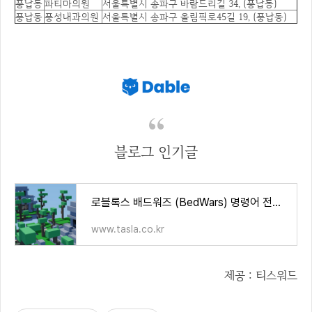
풍납동
파티마의원
서울특별시 송파구 바람드리길 34, (풍납동)
풍납동
풍성내과의원
서울특별시 송파구 올림픽로45길 19, (풍납동)
블로그 인기글
로블록스 배드워즈 (BedWars) 명령어 전체 모음
www.tasla.co.kr
제공 : 티스워드