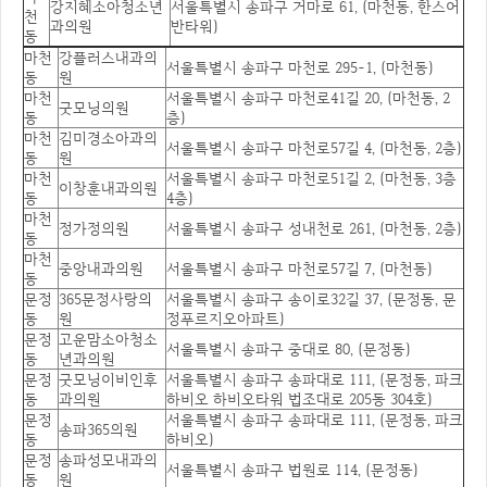
강지혜소아청소년
서울특별시 송파구 거마로 61, (마천동, 한스어
천
과의원
반타워)
동
마천
강플러스내과의
서울특별시 송파구 마천로 295-1, (마천동)
동
원
마천
서울특별시 송파구 마천로41길 20, (마천동, 2
굿모닝의원
동
층)
마천
김미경소아과의
서울특별시 송파구 마천로57길 4, (마천동, 2층)
동
원
마천
서울특별시 송파구 마천로51길 2, (마천동, 3층
이창훈내과의원
동
4층)
마천
정가정의원
서울특별시 송파구 성내천로 261, (마천동, 2층)
동
마천
중앙내과의원
서울특별시 송파구 마천로57길 7, (마천동)
동
문정
365문정사랑의
서울특별시 송파구 송이로32길 37, (문정동, 문
동
원
정푸르지오아파트)
문정
고운맘소아청소
서울특별시 송파구 중대로 80, (문정동)
동
년과의원
문정
굿모닝이비인후
서울특별시 송파구 송파대로 111, (문정동, 파크
동
과의원
하비오 하비오타워 법조대로 205동 304호)
문정
서울특별시 송파구 송파대로 111, (문정동, 파크
송파365의원
동
하비오)
문정
송파성모내과의
서울특별시 송파구 법원로 114, (문정동)
동
원