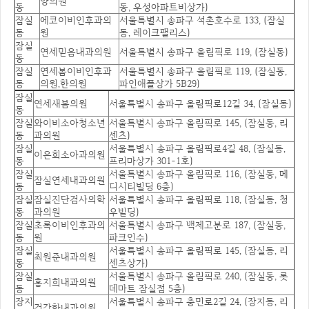
양의원
동
동, 우성아파트비상가)
잠실
에코이비인후과의
서울특별시 송파구 석촌호수로 133, (잠실
동
원
동, 레이크팰리스)
잠실
연세믿음내과의원
서울특별시 송파구 올림픽로 119, (잠실동)
동
잠실
연세봄이비인후과
서울특별시 송파구 올림픽로 119, (잠실동,
동
의원,한의원
파인애플상가 5B29)
잠실
연세새봄의원
서울특별시 송파구 올림픽로12길 34, (잠실동)
동
잠실
와이비소아청소년
서울특별시 송파구 올림픽로 145, (잠실동, 리
동
과의원
센츠)
잠실
서울특별시 송파구 올림픽로4길 48, (잠실동,
이은희소아과의원
동
프리마상가 301-1호)
잠실
서울특별시 송파구 올림픽로 116, (잠실동, 메
잠실연세내과의원
동
디시티빌딩 6층)
잠실
잠실진단검사의학
서울특별시 송파구 올림픽로 118, (잠실동, 청
동
과의원
우빌딩)
잠실
초록이비인후과의
서울특별시 송파구 백제고분로 187, (잠실동,
동
원
파크인수)
잠실
서울특별시 송파구 올림픽로 145, (잠실동, 리
최원준내과의원
동
센츠상가)
잠실
서울특별시 송파구 올림픽로 240, (잠실동, 롯
홍지희내과의원
동
데마트 잠실점 5층)
장지
서울특별시 송파구 충민로2길 24, (장지동, 리
건강한내과의원