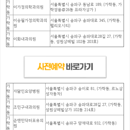
가
서울특별시 송파구 동남로 189, (가락동, 가
락
이가정의학과의원
락쌍용@26동 프라자상가 )
동
가
이승필가정의학과의
서울특별시 송파구 송파대로 345, (가락동,
락
원
헬리오시티)
동
가
서울특별시 송파구 송파대로28길 27, (가락
락
이화내과의원
동, 성원상떼빌 102동 203호)
동
가
서울특별시 송파구 송이로 81, (가락동, 르노삼
락
자닮인요양병원
성자동차)
동
가
서울특별시 송파구 송파대로28길 27, (가락동,
락
조민구내과의원
성원상떼빌상가 102동 214호)
동
가
준앤민닥터포유의
락
서울특별시 송파구 양재대로 932, (가락동)
원
동