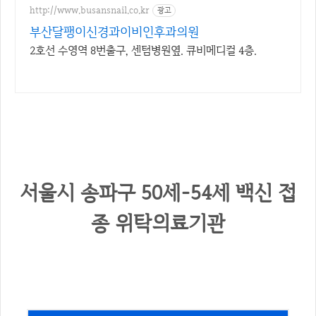
http://www.busansnail.co.kr
광고
부산달팽이신경과이비인후과의원
2호선 수영역 8번출구, 센텀병원옆. 큐비메디컬 4층.
서울시 송파구 50세-54세 백신 접
종 위탁의료기관