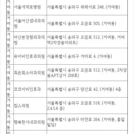
거
여
서울세계로병원
서울특별시 송파구 위례서로 248, (거여동)
동
거
서울아산샘내과의
여
서울특별시 송파구 오금로 505, (거여동)
원
동
거
아산본정형외과의
서울특별시 송파구 오금로 512, (거여동, 거여
여
원
역2차쌍용아파트)
동
거
여
유이비인후과의원
서울특별시 송파구 거마로 4, (거여동)
동
거
서울특별시 송파구 오금로 512, (거여동, 2차쌍
여
최은희소아과의원
용APT상가 208호)
동
거
여
코코이비인후과
서울특별시 송파구 양산로 42, (거여동) 4층
동
거
서울특별시 송파구 오금로 518, (거여동,
여
킴스의원
2.4.5.6 층)
동
거
서울특별시 송파구 마천로 264, (거여동, 흥일
여
행복한서내과의원
빌딩)
동
마