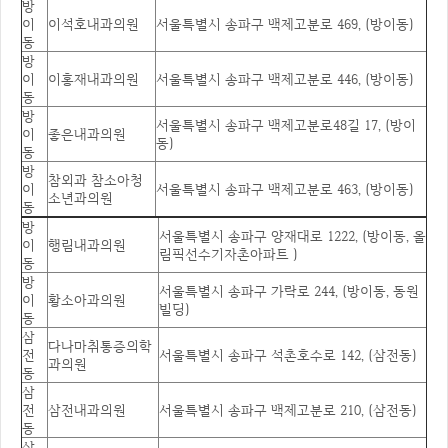
방
이
이석호내과의원
서울특별시 송파구 백제고분로 469, (방이동)
동
방
이
이홍재내과의원
서울특별시 송파구 백제고분로 446, (방이동)
동
방
서울특별시 송파구 백제고분로48길 17, (방이
이
좋은내과의원
동)
동
방
참외과 참소아청
이
서울특별시 송파구 백제고분로 463, (방이동)
소년과의원
동
방
서울특별시 송파구 양재대로 1222, (방이동, 올
이
행림내과의원
림픽선수기자촌아파트 )
동
방
서울특별시 송파구 가락로 244, (방이동, 동원
이
황소아과의원
빌딩)
동
삼
다나마취통증의학
전
서울특별시 송파구 석촌호수로 142, (삼전동)
과의원
동
삼
전
삼전내과의원
서울특별시 송파구 백제고분로 210, (삼전동)
동
삼