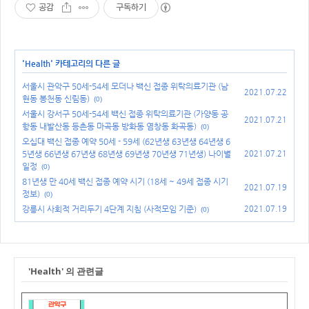
공감
구독하기
'
Health
' 카테고리의 다른 글
서울시 관악구 50세-54세 모더나 백신 접종 위탁의료기관 (남
2021.07.22
현동 봉천동 신림동)
(0)
서울시 강서구 50세-54세 백신 접종 위탁의료기관 (가양동 공
2021.07.21
항동 내발산동 등촌동 마곡동 방화동 염창동 화곡동)
(0)
오십대 백신 접종 예약 50세 - 59세 (62년생 63년생 64년생 6
5년생 66년생 67년생 68년생 69년생 70년생 71년생) 나이별
2021.07.21
일정
(0)
81년생 만 40세 백신 접종 예약 시기 (18세 ~ 49세 접종 시기
2021.07.19
정보)
(0)
강릉시 사회적 거리두기 4단계 지침 (사적모임 기준)
2021.07.19
(0)
'Health' 의 관련글