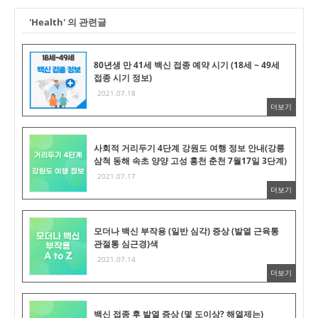
'Health' 의 관련글
80년생 만 41세 백신 접종 예약 시기 (18세 ~ 49세
접종 시기 정보)
2021.07.18
더보기
사회적 거리두기 4단계 강원도 여행 정보 안내(강릉
삼척 동해 속초 양양 고성 홍천 춘천 7월17일 3단계)
2021.07.17
더보기
모더나 백신 부작용 (일반 심각) 증상 (발열 근육통
관절통 심근경)색
2021.07.14
더보기
백신 접종 후 발열 증상 (몇 도이상? 해열제는)