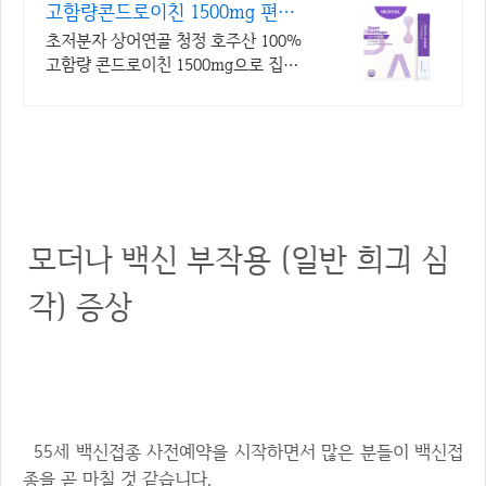
고함량콘드로이친 1500mg 편안
한 목넘김, 식물첨가물X
초저분자 상어연골 청정 호주산 100%
고함량 콘드로이친 1500mg으로 집중
케어
모더나 백신 부작용 (일반 희긔 심
각) 증상
55세 백신접종 사전예약을 시작하면서 많은 분들이 백신접
종을 곧 마칠 것 같습니다.