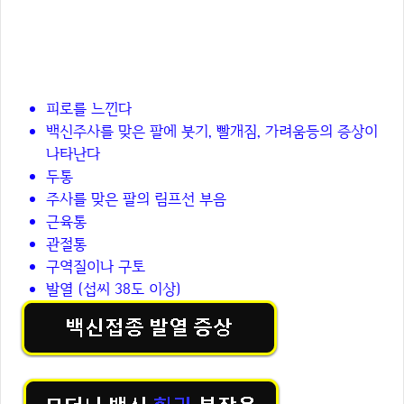
모더나 백신 이후 10명 중 1명이 경
험하는 증상
피로를 느낀다
백신주사를 맞은 팔에 붓기, 빨개짐, 가려움등의 증상이
나타난다
두통
주사를 맞은 팔의 림프선 부음
근육통
관절통
구역질이나 구토
발열 (섭씨 38도 이상)