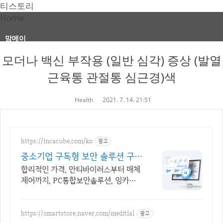
티스토리
Home
맘메이
모더나 백신 부작용 (일반 심각) 증상 (발열
근육통 관절통 심근경)색
Health
2021. 7. 14. 21:51
https://incacube.com/ko
광고
중소기업 구독형 보안 솔루션 구독
형 기업보안 솔루션
합리적인 가격, 안티바이러스부터 매체
제어까지, PC통합보안솔루션, 잉카큐
브
https://smartstore.naver.com/meditial
광고