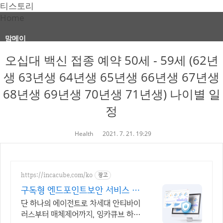
티스토리
Home
맘메이
오십대 백신 접종 예약 50세 - 59세 (62년
생 63년생 64년생 65년생 66년생 67년생
68년생 69년생 70년생 71년생) 나이별 일
정
Health
2021. 7. 21. 19:29
https://incacube.com/ko
광고
구독형 엔드포인트보안 서비스 구
독형 기업보안 솔루션
단 하나의 에이전트로 차세대 안티바이
러스부터 매체제어까지, 잉카큐브 하나