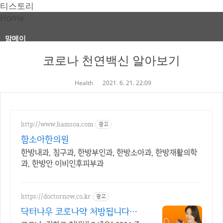
티스토리
Home
맘메이
코로나 천연백신 알아보기
Health
2021. 6. 21. 22:09
http://www.hamsoa.com
광고
함소아한의원
한방내과, 침구과, 한방부인과, 한방소아과, 한방재활의학
과, 한방안 이비인후피부과
https://doctornow.co.kr
광고
닥터나우 코로나약 처방됩니다