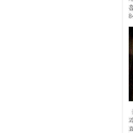
8
콜라겐 체내흡수율이 높은