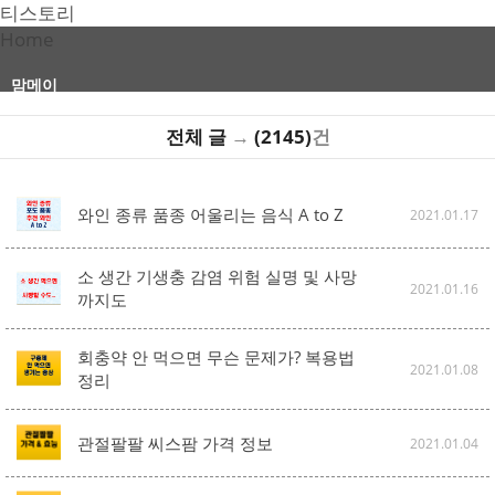
티스토리
Home
맘메이
전체 글
→
(2145)
건
와인 종류 품종 어울리는 음식 A to Z
2021.01.17
소 생간 기생충 감염 위험 실명 및 사망
2021.01.16
까지도
회충약 안 먹으면 무슨 문제가? 복용법
2021.01.08
정리
관절팔팔 씨스팜 가격 정보
2021.01.04