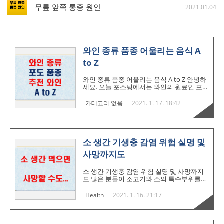
무릎 앞쪽 통증 원인
2021.01.04
와인 종류 품종 어울리는 음식 A
to Z
와인 종류 품종 어울리는 음식 A to Z 안녕하
세요. 오늘 포스팅에서는 와인의 원료인 포
도의 품종 그리고 와인의 종류, 어울리는 음
식은 무엇인지 또 저렴한 추천 와인은 어떤
카테고리 없음
2021. 1. 17. 18:42
것이 있는지 한 번 알아 보겠습니다. 와인의
종류 레드와인 적포도를 원료로 하여 껍질과
씨, 알맹이를 모두 사용해 제조한 붉은 빛의
와인 입니다. 화이트 와인 청포도를 원료로
하여 씨와 껍질을 제거한 과즙을 이용하거나
소 생간 기생충 감염 위험 실명 및
적포도의 즙만으로 제조한 투명한 빛의 와인
사망까지도
입니다. 로제와인 포도 껍질과 과육을 같이
넣고 발효시키다가 색일 우러나오면 껍질을
제거한 채 과즙을 가지고 제조하는 와인으로
소 생간 기생충 감염 위험 실명 및 사망까지
색이 분홍빛이며 맛은 화이트 와인에 가깝습
도 많은 분들이 소고기와 소의 특수부위를
니다. 스파클링 와인 1차발표 후의 와인에 당
즐겨 드시는데요. 가격이 비싸긴 하지만 그
분과 효모를 첨가하여 병 안에서 2차 발효를
만큼 맛이 좋기 때문인데요. 그런데 소의 부
Health
2021. 1. 16. 21:17
통해 탄산가스를 용해..
위 중 절대로 먹지 말아야 할 부분이 있는데
바로 소 생간입니다. 철분과 엽산, 비타민 등
의 영양소가 다량 함유된 소의 간이지만 먹