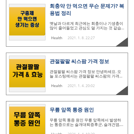
으면 우리에게 치명적인 위험성을 줄 수도
있습니다. 먹은 후 증상이 심한 경우 사망에
회충약 안 먹으면 무슨 문제가? 복
까지 이를 수 있답니다. 그러나 소고기 집에
용법 정리
가면 간혹 서비스로 나오거나 술을 좋아하시
는 분들은 여전히 즐겨 드시는 분들이 많습
니다. 그럼 이 번 포스팅에서는 이 소 생간 기
옛날과 다르게 최근에는 회충이나 기생충이
생춤 감염 위험서엥 대한 것과 함부로 먹으
많이 줄어들었고 관심도 덜 가지는 것 같습
면 큰일 나는 이유 그리고 안전하게 먹는 방
니다. 티비나 영화를 보면 옛날 학창시절 모
법에 대해서 알아보려고 합니다. 사망에 이
습을 비출 때 학교에서 회충검사도 하고 약
Health
2021. 1. 8. 22:27
를 수 있는 소 생간 기생충 소..
도 받아 먹고 하는 모습이 나오기도 하는데
요. 영화에서는 조승우와 손예진이 나온 클
래식에서 조승우씨가 친구와 회충검사 후 엄
청나게 많은 양의 회충약을 받아 먹는 장면
도 나왔죠. 요즘은 식단과 음식을 옛날과 다
관절팔팔 씨스팜 가격 정보
르게 건강도 많이 챙기고 영양제도 많이 챙
겨먹곤하는데요 그래도 여전히 사람들은 늘
관절팔팔 씨스팜 가격 정보 안녕하세요. 오
기생충 감염에 노출되어 있다는 사실 알고
늘 포스팅에서는 관절팔팔 씨스팜의 가격과
계신가요? 특히나 반려동물과 같이 생활하
효능에 대한 정보를 알아보겠습니다. 의학의
시는 분들은 더욱이고요. 이번 포스팅에서는
발전으로 100세시대에 살고 있는 현대인들
Health
2021. 1. 4. 20:02
회충약을 안 먹으면 어떤 문제가 있는지 그
은 건간에 대해서 큰 관심을 가지고 있고 관
리고 복용방법에 대해서 한 번 알아보려고
련 산업이나 영양제 시술들이 크게 발전했습
합니다. 회충약을 먹어야 하는 이유는? 회충
니다. 해가 시나 나이를 먹으면서 신체는 점
은 십이..
점 쇄약해지고 몸의 건강도 이전과 같지 않
음을 부쩍 느끼실 텐데요. 40대가 넘는 중년
무릎 앞쪽 통증 원인
분들은 이 시기에 관절통증이 점점 악화되면
서 관절 건강에 대한 고민과 관절약을 챙겨
무릎 앞쪽 통증 원인 무릎 앞쪽에서 발생하
드시면서 관리를 하고 계신 분들도 많은 것
는 통증으로는 슬개대퇴증후군, 슬개건염,
같습니다. 한국 국내에서 출시한 다양한 관
연골연화증과 같은 것들이 대표적인 원인 입
절 건강식품들이 많은지만 이 다양한 것들
니다. 무릎 앞쪽의 구조는 무릎의 뼈중 뚜껑