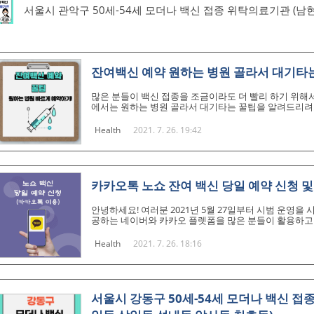
서울시 관악구 50세-54세 모더나 백신 접종 위탁의료기관 (남
잔여백신 예약 원하는 병원 골라서 대기타
많은 분들이 백신 접종을 조금이라도 더 빨리 하기 위해
에서는 원하는 병원 골라서 대기타는 꿀팁을 알려드리려
가 잔여백신이 뜨면 가장먼저 잔여백신 신청이 가능 합니
다. 일단 네이버 웨일브라우저를 다운받고 PC에 인증서를
Health
2021. 7. 26. 19:42
을 치시고, 아래 사진과 같은 지도가 나오도록 준해 주세
"우클릭"을 해주시면 됩니다. 2. 그리고 아래처럼 메뉴
다. 3. 2번까지 하..
카카오톡 노쇼 잔여 백신 당일 예약 신청 및
안녕하세요! 여러분 2021년 5월 27일부터 시범 운영을
공하는 네이버와 카카오 플렛폼을 많은 분들이 활용하고 
용어로 사용) 노쇼 백신 당일 예방접종 서비스가 시행됨
신 분량 확인 및 당일 접종 예약이 가능해 졌습니다. 처
Health
2021. 7. 26. 18:16
월부터는 화이자 백신과 모더나 백신 또한 잔여 백신 예
이용해서 간단하게 노쇼 잔여 백신을 당일에 예약하는 방
까요? 지금 국내에서 계..
서울시 강동구 50세-54세 모더나 백신 접