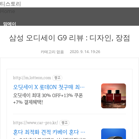
티스토리
Home
맘메이
삼성 오디세이 G9 리뷰 : 디자인, 장점
카테고리 없음
2020. 9. 14. 19:26
http://m.lotteon.com
광고
오딧세이 X 롯데ON 첫구매 최대
5천원 혜택!
오딧세이 최대 30% OFF+13% 쿠폰
+7% 결제혜택!
https://www.car-pro.kr/
광고
혼다 최적화 견적 카베이 혼다 특