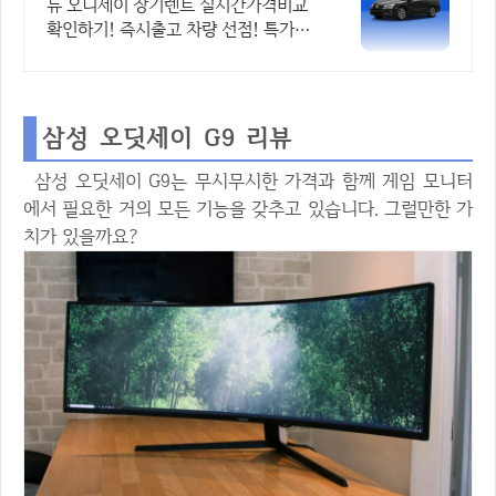
가차량 무료견적
뉴 오디세이 장기렌트 실시간가격비교
확인하기! 즉시출고 차량 선점! 특가차
종! 수입차 최대 할인 견적! 온라인계
약! 최적가 프로모션 차량 빠른출고 선
점하세요.
삼성 오딧세이 G9 리뷰
삼성 오딧세이 G9는 무시무시한 가격과 함께 게임 모니터
에서 필요한 거의 모든 기능을 갖추고 있습니다. 그럴만한 가
치가 있을까요?